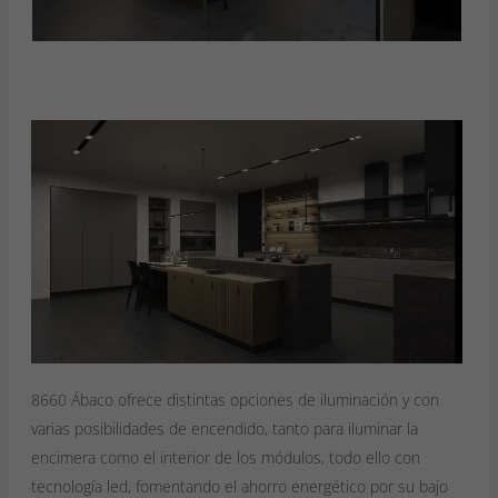
8660 Ábaco ofrece distintas opciones de iluminación y con
varias posibilidades de encendido, tanto para iluminar la
encimera como el interior de los módulos, todo ello con
tecnología led, fomentando el ahorro energético por su bajo