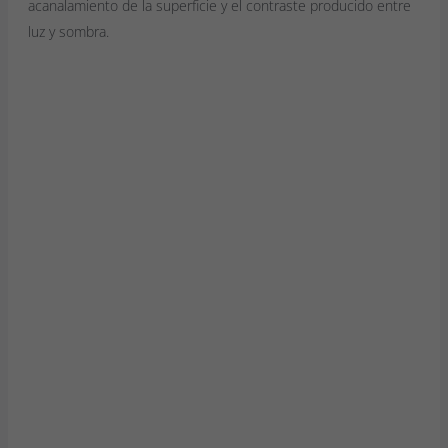
acanalamiento de la superficie y el contraste producido entre
luz y sombra.
E
l
S
i