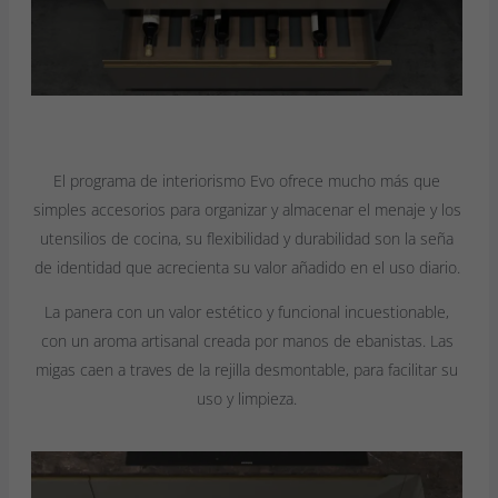
El programa de interiorismo Evo ofrece mucho más que
simples accesorios para organizar y almacenar el menaje y los
utensilios de cocina, su flexibilidad y durabilidad son la seña
de identidad que acrecienta su valor añadido en el uso diario.
La panera con un valor estético y funcional incuestionable,
con un aroma artisanal creada por manos de ebanistas. Las
migas caen a traves de la rejilla desmontable, para facilitar su
uso y limpieza.