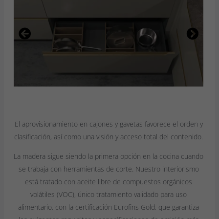
El aprovisionamiento en cajones y gavetas favorece el orden y
clasificación, así como una visión y acceso total del contenido.
La madera sigue siendo la primera opción en la cocina cuando
se trabaja con herramientas de corte. Nuestro interiorismo
está tratado con aceite libre de compuestos orgánicos
volátiles (VOC), único tratamiento validado para uso
alimentario, con la certificación Eurofins Gold, que garantiza