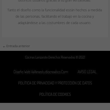
distintos usuarios gracias a su gran versatilidad.
Tanto el diseño como la funcionalidad están hechos a medida
de las personas, facilitando el trabajo en la cocina y
adaptándose a las costumbres de cada usuario.
←
Entrada anterior
Cocinas Lanzarote Derechos Reservados © 2022
Diseño Web Vallesestudiocreatico.com
AVISO LEGAL
POLÍTICA DE PRIVACIDAD Y PROTECCIÓN DE DATOS
POLÍTICA DE COOKIES